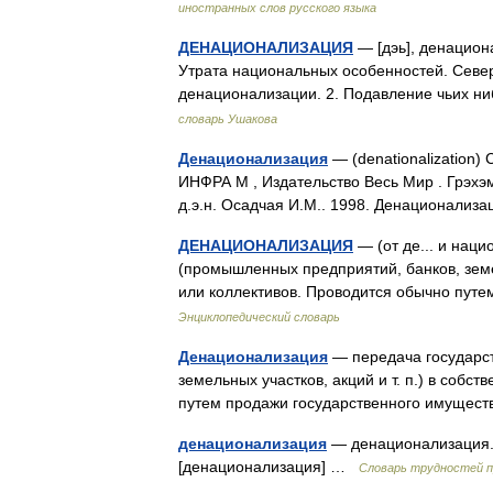
иностранных слов русского языка
ДЕНАЦИОНАЛИЗАЦИЯ
— [дэь], денационал
Утрата национальных особенностей. Севе
денационализации. 2. Подавление чьих н
словарь Ушакова
Денационализация
— (denationalization) 
ИНФРА М , Издательство Весь Мир . Грэхэ
д.э.н. Осадчая И.М.. 1998. Денационали
ДЕНАЦИОНАЛИЗАЦИЯ
— (от де... и нац
(промышленных предприятий, банков, земел
или коллективов. Проводится обычно пу
Энциклопедический словарь
Денационализация
— передача государс
земельных участков, акций и т. п.) в собс
путем продажи государственного имущес
денационализация
— денационализация. 
[денационализация] …
Словарь трудностей п