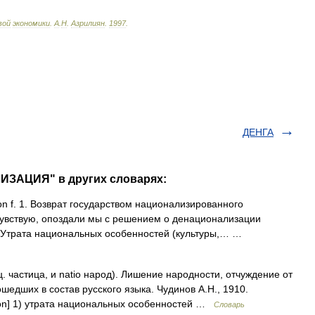
вой
экономики
.
А
.
Н
.
Азрилиян
.
1997
.
ДЕНГА
ИЗАЦИЯ" в других словарях:
ion f. 1. Возврат государством национализированного
увствую, опоздали мы с решением о денационализации
. Утрата национальных особенностей (культуры,… …
ц. частица, и natio народ). Лишение народности, отчуждение от
шедших в состав русского языка. Чудинов А.Н., 1910.
on] 1) утрата национальных особенностей …
Словарь