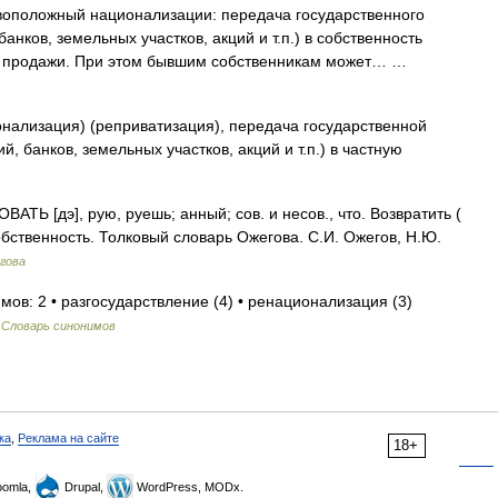
воположный национализации: передача государственного
ков, земельных участков, акций и т.п.) в собственность
м продажи. При этом бывшим собственникам может… …
ионализация) (реприватизация), передача государственной
 банков, земельных участков, акций и т.п.) в частную
 [дэ], рую, руешь; анный; сов. и несов., что. Возвратить (
бственность. Толковый словарь Ожегова. С.И. Ожегов, Н.Ю.
гова
мов: 2 • разгосударствление (4) • ренационализация (3)
…
Словарь синонимов
ка
,
Реклама на сайте
18+
omla,
Drupal,
WordPress, MODx.