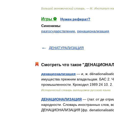
Большой
экономический
словарь
. —
М
.
:
Институт
но
Игры ⚽
Нужен реферат?
Синонимы
:
разгосударствление
,
ренационализация
ДЕНАТУРАЛИЗАЦИЯ
Смотреть что такое "ДЕНАЦИОНАЛ
денационализация
— и, ж. dénationalisat
имущества прежним владельцам. БАС 2. Ч
промышленности. Крокодил 1989 24 10. 2
Исторический словарь галлицизмов русского языка
ДЕНАЦИОНАЛИЗАЦИЯ
— (лат. от де отри
народности. Словарь иностранных слов, во
ДЕНАЦИОНАЛИЗАЦИЯ [фр. denationalisati