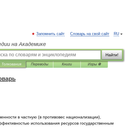
Запомнить сайт
Словарь на свой сайт
RU
едии на Академике
Найти!
Толкования
Переводы
Книги
Игры ⚽
оварь
венности
в
частную
(
в
противовес
национализации
),
ффективностью
использования
ресурсов
государственным