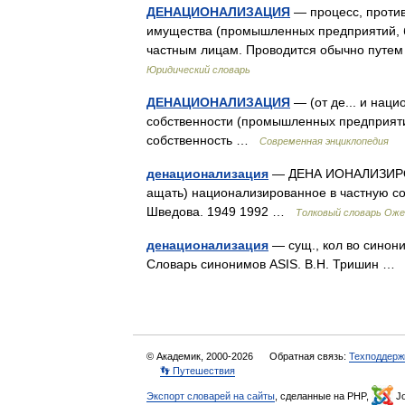
ДЕНАЦИОНАЛИЗАЦИЯ
— процесс, проти
имущества (промышленных предприятий, бан
частным лицам. Проводится обычно путе
Юридический словарь
ДЕНАЦИОНАЛИЗАЦИЯ
— (от де... и нац
собственности (промышленных предприятий,
собственность …
Современная энциклопедия
денационализация
— ДЕНА ИОНАЛИЗИРОВАТЬ
ащать) национализированное в частную со
Шведова. 1949 1992 …
Толковый словарь Оже
денационализация
— сущ., кол во синони
Словарь синонимов ASIS. В.Н. Тришин 
© Академик, 2000-2026
Обратная связь:
Техподдерж
👣 Путешествия
Экспорт словарей на сайты
, сделанные на PHP,
Jo