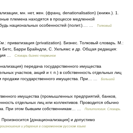
изации, мн. нет, жен. (франц. denationalisation) (книжн.). 1.
рные племена находятся в процессе медленной
ибудь национальных особенностей (полит.).… …
Толковый
См.: приватизация (privatization). Бизнес. Толковый словарь. М.:
м Бетс, Барри Брайндли, С. Уильямс и др. Общая редакция:
зация …
Словарь бизнес-терминов
ионализация) передача государственного имущества
ьных участков, акций и т. п.) в собственность отдельных лиц
тем продажи государственного имущества. При… …
Большой
твенного имущества (промышленных предприятий, банков,
твенность отдельных лиц или коллективов. Проводится обычно
тва. При этом бывшим собственникам… …
Политология. Словарь.
Произносится [дэнационализация] и допустимо
роизношения и ударения в современном русском языке